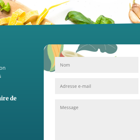
ion
s
aire de